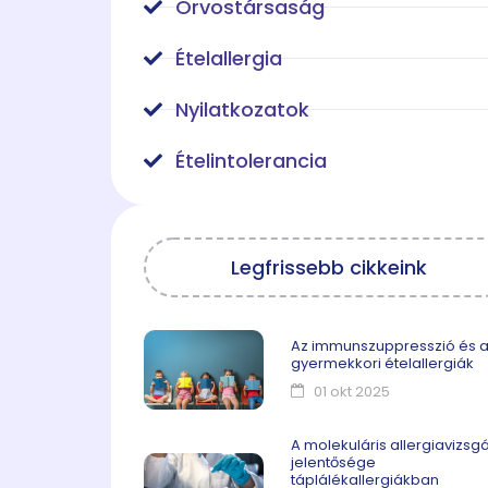
Orvostársaság
Ételallergia
Nyilatkozatok
Ételintolerancia
Legfrissebb cikkeink
Az immunszuppresszió és 
gyermekkori ételallergiák
01 okt 2025
A molekuláris allergiavizsgá
jelentősége
táplálékallergiákban