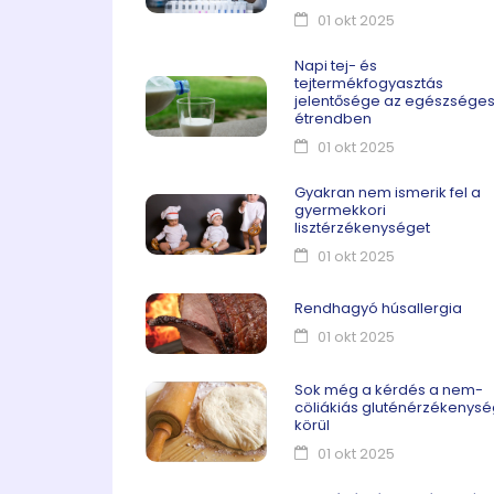
01 okt 2025
Napi tej- és
tejtermékfogyasztás
jelentősége az egészsége
étrendben
01 okt 2025
Gyakran nem ismerik fel a
gyermekkori
lisztérzékenységet
01 okt 2025
Rendhagyó húsallergia
01 okt 2025
Sok még a kérdés a nem-
cöliákiás gluténérzékenys
körül
01 okt 2025