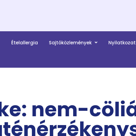
a
Ételallergia
Sajtóközlemények
Nyilatkoza
ke: nem-cöliá
uténérzékeny