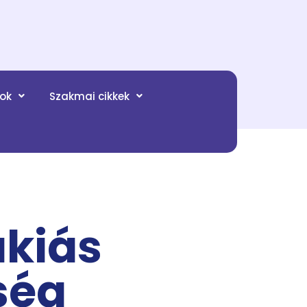
tok
Szakmai cikkek
kiás
ség