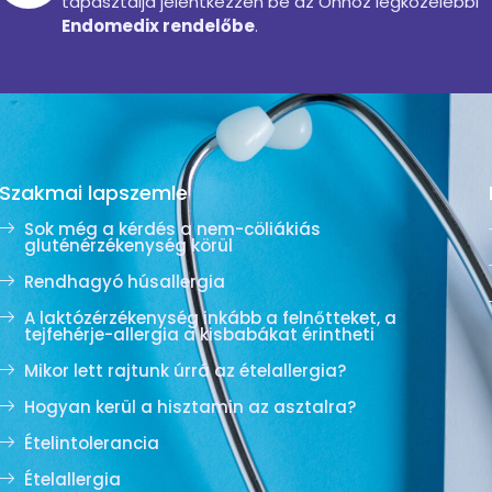
tapasztalja jelentkezzen be az Önhöz legközelebbi
Endomedix rendelőbe
.
Szakmai lapszemle
Sok még a kérdés a nem-cöliákiás
gluténérzékenység körül
Rendhagyó húsallergia
A laktózérzékenység inkább a felnőtteket, a
tejfehérje-allergia a kisbabákat érintheti
Mikor lett rajtunk úrrá az ételallergia?
Hogyan kerül a hisztamin az asztalra?
Ételintolerancia
Ételallergia