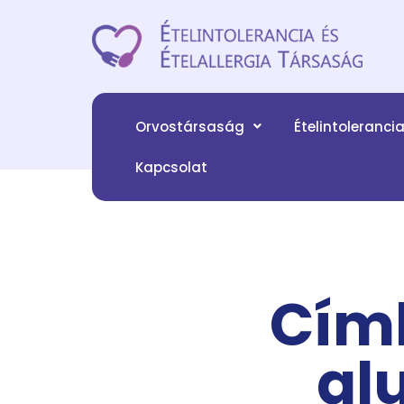
Orvostársaság
Ételintoleranci
Kapcsolat
Cím
gl