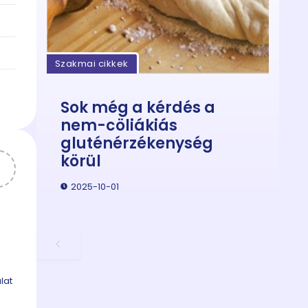
Szakmai cikkek
Sok még a kérdés a
nem-cöliákiás
gluténérzékenység
körül
2025-10-01
a
lat