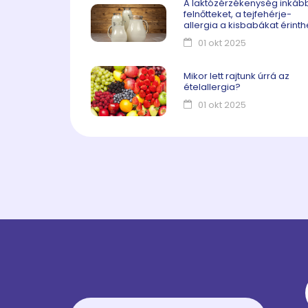
A laktózérzékenység inkáb
felnőtteket, a tejfehérje-
allergia a kisbabákat érinth
01 okt 2025
Mikor lett rajtunk úrrá az
ételallergia?
01 okt 2025