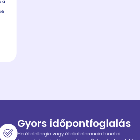
b a
eti
Gyors időpontfoglalás
Ha ételallergia vagy ételintolerancia tünetei