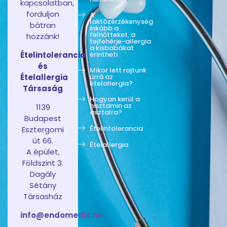
kapcsolatban,
forduljon
A
laktózérzékenység
bátran
inkább a
felnőtteket, a
hozzánk!
tejfehérje-allergia
a kisbabákat
Ételintolerancia
érintheti
és
Mikor lett rajtunk
Ételallergia
úrrá az
ételallergia?
Társaság
Hogyan kerül a
hisztamin az
1139
asztalra?
Budapest
Ételintolerancia
Esztergomi
út 66.
Ételallergia
A épület,
Földszint 3.
Dagály
Sétány
Társasház
info@endomedix.hu