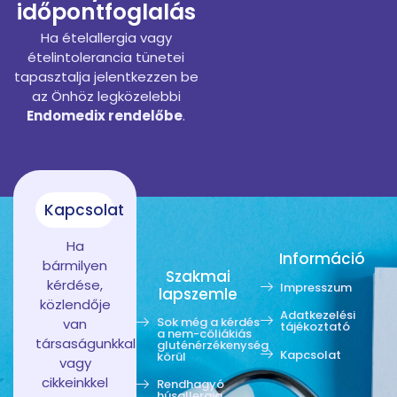
időpontfoglalás
Ha ételallergia vagy
ételintolerancia tünetei
tapasztalja jelentkezzen be
az Önhöz legközelebbi
Endomedix rendelőbe
.
Kapcsolat
Ha
Információ
bármilyen
Szakmai
kérdése,
Impresszum
lapszemle
közlendője
Adatkezelési
Sok még a kérdés
van
tájékoztató
a nem-cöliákiás
társaságunkkal
gluténérzékenység
Kapcsolat
körül
vagy
cikkeinkkel
Rendhagyó
húsallergia