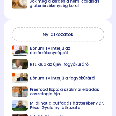
Sok még a kérdés a nem-cöliákiás
gluténérzékenység körül
Nyilatkozatok
Bónum TV interjú az
ételérzékenységről
RTL Klub az újévi fogyókúráról
Bónum TV interjú a fogyókúráról
Freefood Expo: a szakmai előadás
összefoglalója
Mi állhat a puffadás hátterében? Dr.
Pécsi Gyula nyilatkozata