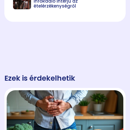
InfoRádió interjú az
ételérzékenységről
Ezek is érdekelhetik