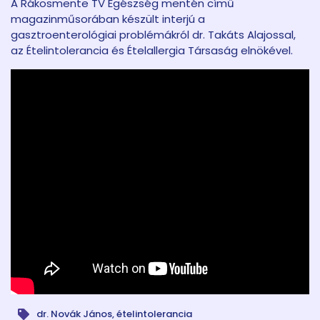
A Rákosmente TV Egészség mentén című
magazinműsorában készült interjú a
gasztroenterológiai problémákról dr. Takáts Alajossal,
az Ételintolerancia és Ételallergia Társaság elnökével.
dr. Novák János
,
ételintolerancia