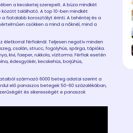
etében a kecsketej szerepelt. A búza mindkét
között található. A top 10-ben mindkét
a fiatalabb korosztályt érinti. A tehéntej és a
gyértelműen csökken a mind a nőknél, mind a
 életkorral férfiaknál. Teljesen negatív minden
szeg, csalán, strucc, fogolyhús, spárga, tápióka.
, kivi, faeper, rukkola, vízitorma. Férfiak esetén
lna, édesgyökér, kecskehús, borjúhús,
dataiból származó 6000 beteg adatai szerint a
fordul elő panaszos betegek 50-60 százalékában,
szerűségét és sikerességét e panaszok