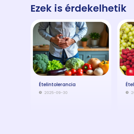
Ezek is érdekelhetik
Ételintolerancia
Éte
2025-09-30
2