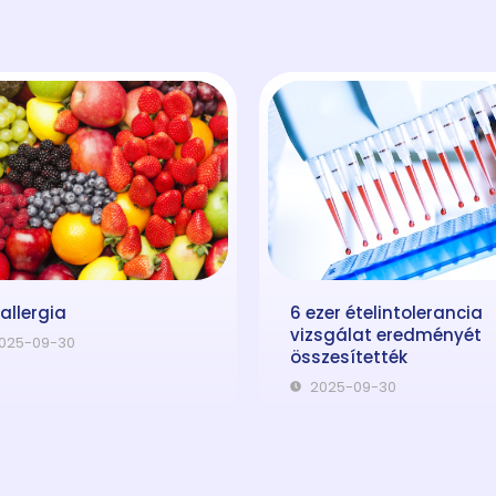
lallergia
6 ezer ételintolerancia
vizsgálat eredményét
025-09-30
összesítették
2025-09-30