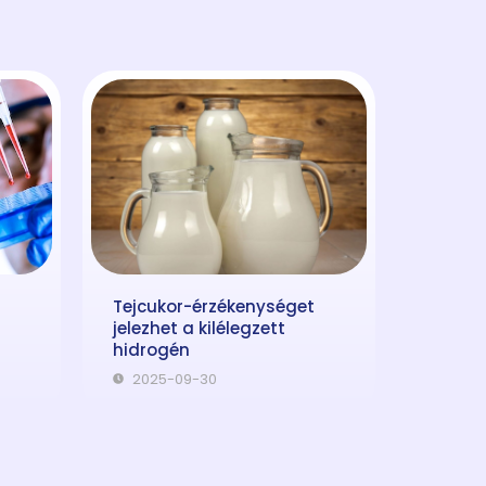
Tejcukor-érzékenységet
jelezhet a kilélegzett
hidrogén
2025-09-30