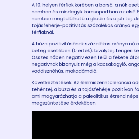
A 10. helyen férfiak körében a borsó, a nők es
nemben és mindegyik korcsoportban az első 6 
nemben megtalálható a gliadin és a juh tej, de 
tojásfehérje-pozitivitás százalékos aránya e
férfiaknál.
A búza pozitivitásának százalékos aránya nő az
beteg esetében (0 érték): bivalytej, tengeri ke
Összes nőben negatív ezen felül a fekete áfonya
negatívnak bizonyult még a kacsakagyló, ango
vaddisznóhús, makadámdió.
Következtetések: Az élelmiszerintolerancia a
tehéntej, a búza és a tojásfehérje pozitívan 
ami magyarázhatja a paleolitikus étrend nép
megszüntetése érdekében.