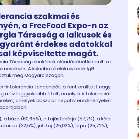
lerancia szakmai és
nyén, a FreeFood Expo-n az
lergia Társaság a laikusok és
gyaránt érdekes adatokkal
al képviseltette magát.
rancia Társaság elnökének előadásából kiderült: az
te növekszik. A különböző élelmiszerek IgG
ároztuk meg Magyarországon.
er-intolerancia tendenciáit a fent említett nagy
a tíz leggyakoribb ételt, amelyek intoleranciát
zereket, amelyek abszolút negatív eredményeket
oportjaiban.
 a búza (60,65%), a tojásfehérje (57,2%), a kóla
kukorica (32,5%), juh tej (25,92%), árpa (25,72%),