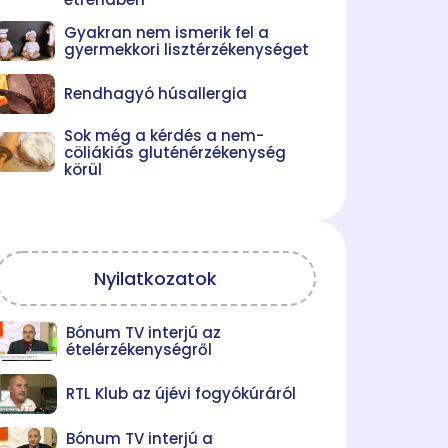
Gyakran nem ismerik fel a
gyermekkori lisztérzékenységet
Rendhagyó húsallergia
Sok még a kérdés a nem-
cöliákiás gluténérzékenység
körül
Nyilatkozatok
Bónum TV interjú az
ételérzékenységről
RTL Klub az újévi fogyókúráról
Bónum TV interjú a