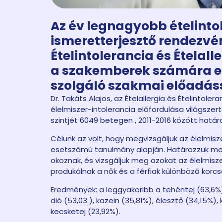
Az év legnagyobb ételinto
ismeretterjesztő rendezvé
Ételintolerancia és Ételal
a szakemberek számára e
szolgáló szakmai előadáss
Dr. Takáts Alajos, az Ételallergia és Ételintole
élelmiszer-intolerancia előfordulása világszer
szintjét 6049 betegen , 2011-2016 között hat
Célunk az volt, hogy megvizsgáljuk az élelmisz
esetszámú tanulmány alapján. Határozzuk meg 
okoznak, és vizsgáljuk meg azokat az élelmis
produkálnak a nők és a férfiak különböző korcs
Eredmények: a leggyakoribb a tehéntej (63,6%),
dió (53,03 ), kazein (35,81%), élesztő (34,15%), 
kecsketej (23,92%).