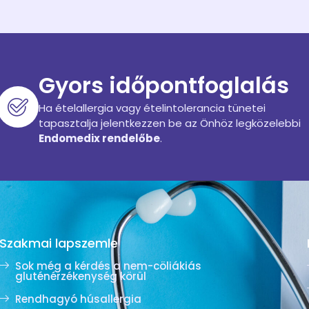
Gyors időpontfoglalás
Ha ételallergia vagy ételintolerancia tünetei
tapasztalja jelentkezzen be az Önhöz legközelebbi
Endomedix rendelőbe
.
Szakmai lapszemle
Sok még a kérdés a nem-cöliákiás
gluténérzékenység körül
Rendhagyó húsallergia