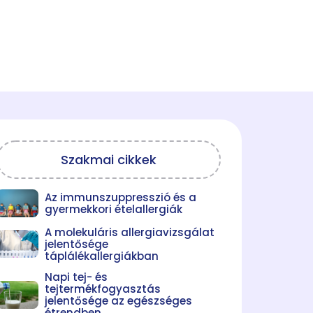
Szakmai cikkek
Az immunszuppresszió és a
gyermekkori ételallergiák
A molekuláris allergiavizsgálat
jelentősége
táplálékallergiákban
Napi tej- és
tejtermékfogyasztás
jelentősége az egészséges
étrendben