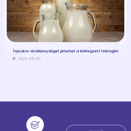
Tejcukor-érzékenységet jelezhet a kilélegzett hidrogén
2025-09-30