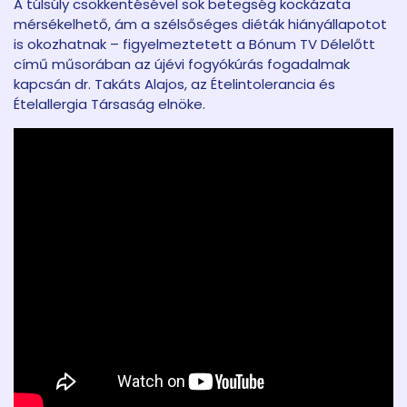
A túlsúly csökkentésével sok betegség kockázata
mérsékelhető, ám a szélsőséges diéták hiányállapotot
is okozhatnak – figyelmeztetett a Bónum TV Délelőtt
című műsorában az újévi fogyókúrás fogadalmak
kapcsán dr. Takáts Alajos, az Ételintolerancia és
Ételallergia Társaság elnöke.