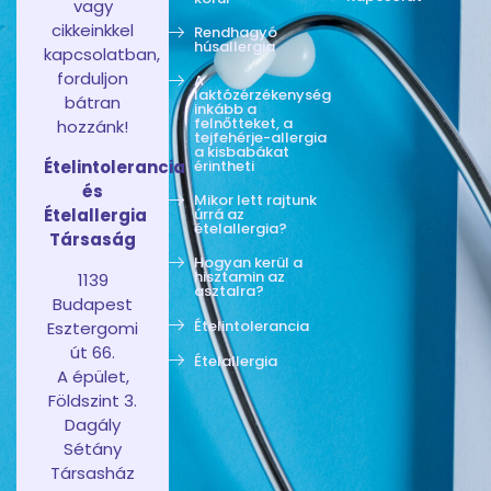
vagy
cikkeinkkel
Rendhagyó
húsallergia
kapcsolatban,
forduljon
A
laktózérzékenység
bátran
inkább a
felnőtteket, a
hozzánk!
tejfehérje-allergia
a kisbabákat
Ételintolerancia
érintheti
és
Mikor lett rajtunk
Ételallergia
úrrá az
ételallergia?
Társaság
Hogyan kerül a
hisztamin az
1139
asztalra?
Budapest
Ételintolerancia
Esztergomi
út 66.
Ételallergia
A épület,
Földszint 3.
Dagály
Sétány
Társasház