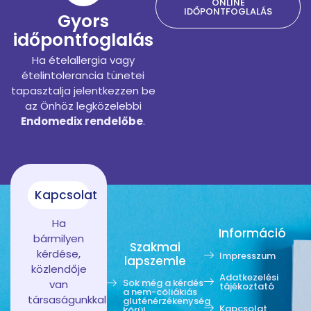
ONLINE
IDŐPONTFOGLALÁS
Gyors
időpontfoglalás
Ha ételallergia vagy
ételintolerancia tünetei
tapasztalja jelentkezzen be
az Önhöz legközelebbi
Endomedix rendelőbe
.
Kapcsolat
Ha
Információ
bármilyen
Szakmai
kérdése,
Impresszum
lapszemle
közlendője
Adatkezelési
Sok még a kérdés
van
tájékoztató
a nem-cöliákiás
társaságunkkal
gluténérzékenység
Kapcsolat
körül