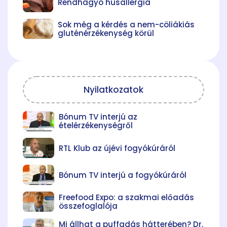
Rendhagyó húsallergia
Sok még a kérdés a nem-cöliákiás
gluténérzékenység körül
Nyilatkozatok
Bónum TV interjú az
ételérzékenységről
RTL Klub az újévi fogyókúráról
Bónum TV interjú a fogyókúráról
Freefood Expo: a szakmai előadás
összefoglalója
Mi állhat a puffadás hátterében? Dr.