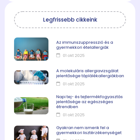
Legfrissebb cikkeink
Az immunszuppresszió és a
gyermekkori ételallergiák
01 okt 2025
A molekuláris allergiavizsgálat
jelentősége táplálékallergiákban
01 okt 2025
Napi tej- és tejtermékfogyasztás
jelentősége az egészséges
étrendben
01 okt 2025
Gyakran nem ismerik fel a
gyermekkori lisztérzékenységet