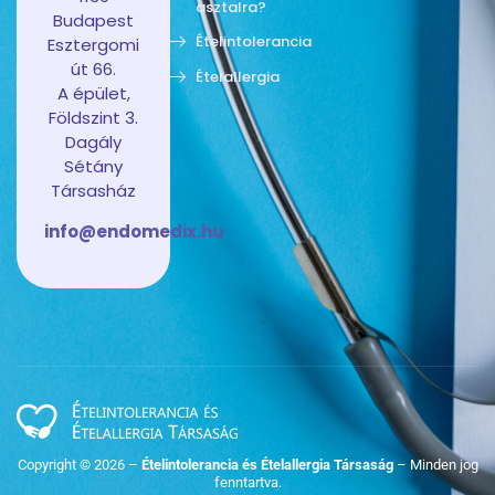
asztalra?
Budapest
Ételintolerancia
Esztergomi
út 66.
Ételallergia
A épület,
Földszint 3.
Dagály
Sétány
Társasház
info@endomedix.hu
Copyright © 2026 –
Ételintolerancia és Ételallergia Társaság
– Minden jog
fenntartva.