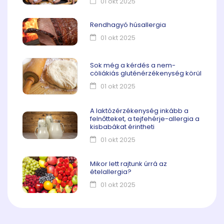
01 okt 2025
Rendhagyó húsallergia
01 okt 2025
Sok még a kérdés a nem-
cöliákiás gluténérzékenység körül
01 okt 2025
A laktózérzékenység inkább a
felnőtteket, a tejfehérje-allergia a
kisbabákat érintheti
01 okt 2025
Mikor lett rajtunk úrrá az
ételallergia?
01 okt 2025