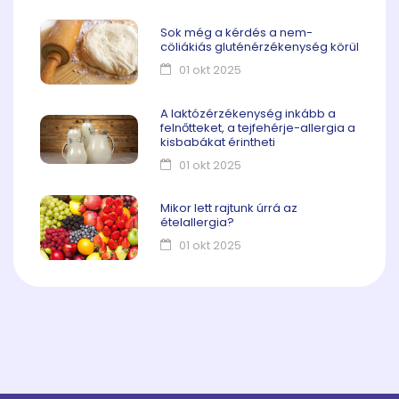
Sok még a kérdés a nem-
cöliákiás gluténérzékenység körül
01 okt 2025
A laktózérzékenység inkább a
felnőtteket, a tejfehérje-allergia a
kisbabákat érintheti
01 okt 2025
Mikor lett rajtunk úrrá az
ételallergia?
01 okt 2025