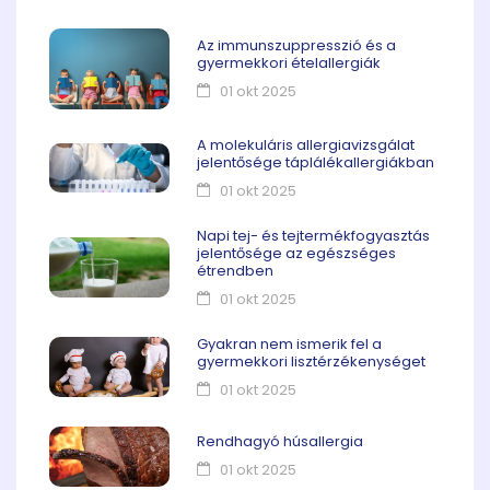
Az immunszuppresszió és a
gyermekkori ételallergiák
01 okt 2025
A molekuláris allergiavizsgálat
jelentősége táplálékallergiákban
01 okt 2025
Napi tej- és tejtermékfogyasztás
jelentősége az egészséges
étrendben
01 okt 2025
Gyakran nem ismerik fel a
gyermekkori lisztérzékenységet
01 okt 2025
Rendhagyó húsallergia
01 okt 2025