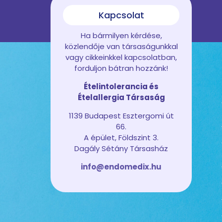
Kapcsolat
Ha bármilyen kérdése,
közlendője van társaságunkkal
vagy cikkeinkkel kapcsolatban,
forduljon bátran hozzánk!
Ételintolerancia és
Ételallergia Társaság
1139 Budapest Esztergomi út
66.
A épület, Földszint 3.
Dagály Sétány Társasház
info@endomedix.hu