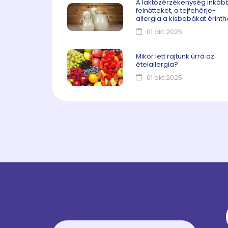
A laktózérzékenység inkáb
felnőtteket, a tejfehérje-
allergia a kisbabákat érinth
01 okt 2025
Mikor lett rajtunk úrrá az
ételallergia?
01 okt 2025