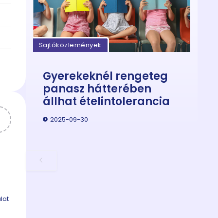
Sajtóközlemények
Gyerekeknél rengeteg
panasz hátterében
állhat ételintolerancia
2025-09-30
a
lat