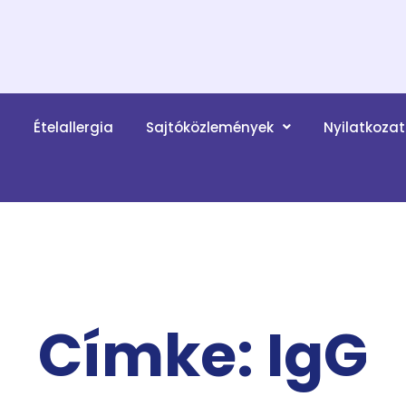
a
Ételallergia
Sajtóközlemények
Nyilatkoza
Címke: IgG