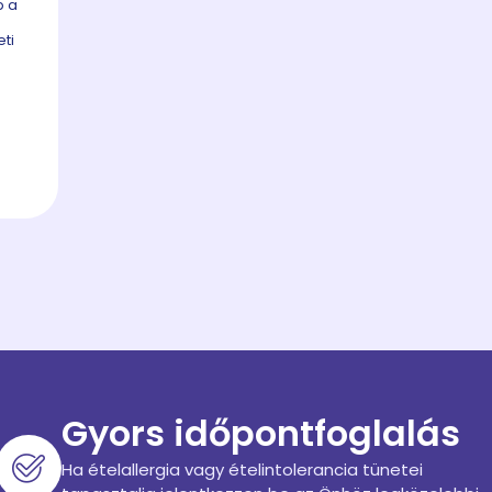
b a
eti
Gyors időpontfoglalás
Ha ételallergia vagy ételintolerancia tünetei