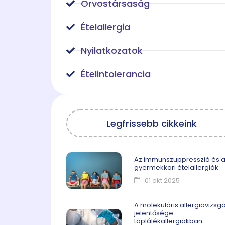
Orvostársaság
Ételallergia
Nyilatkozatok
Ételintolerancia
Legfrissebb cikkeink
Az immunszuppresszió és 
gyermekkori ételallergiák
01 okt 2025
A molekuláris allergiavizsgá
jelentősége
táplálékallergiákban