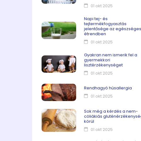
01 okt 2025
Napi tej- és
tejtermékfogyasztás
jelentősége az egészsége
étrendben
01 okt 2025
Gyakran nem ismerik fel a
gyermekkori
lisztérzékenységet
01 okt 2025
Rendhagyó húsallergia
01 okt 2025
Sok még a kérdés a nem-
cöliákiás gluténérzékenys
körül
01 okt 2025