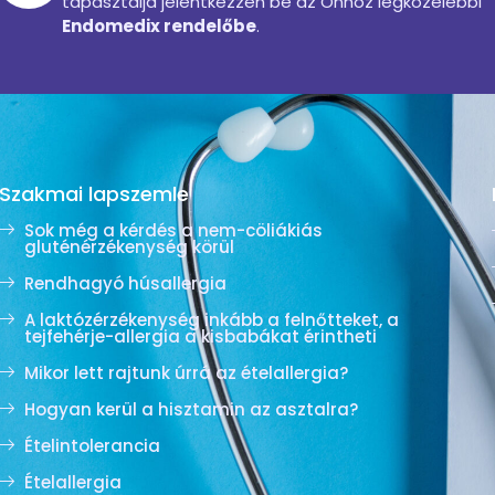
tapasztalja jelentkezzen be az Önhöz legközelebbi
Endomedix rendelőbe
.
Szakmai lapszemle
Sok még a kérdés a nem-cöliákiás
gluténérzékenység körül
Rendhagyó húsallergia
A laktózérzékenység inkább a felnőtteket, a
tejfehérje-allergia a kisbabákat érintheti
Mikor lett rajtunk úrrá az ételallergia?
Hogyan kerül a hisztamin az asztalra?
Ételintolerancia
Ételallergia